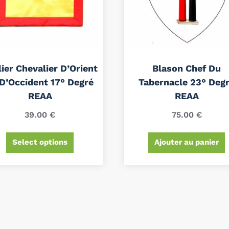
lier Chevalier D’Orient
Blason Chef Du
 D’Occident 17° Degré
Tabernacle 23° Deg
REAA
REAA
39.00
€
75.00
€
Select options
Ajouter au panier