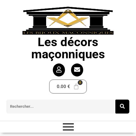
Les décors
maçonniques
0.00
€