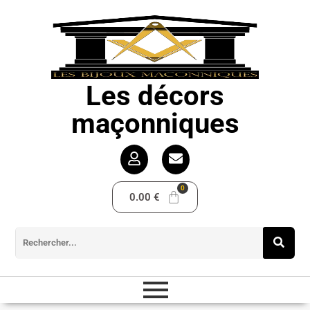
Les décors
maçonniques
0.00
€