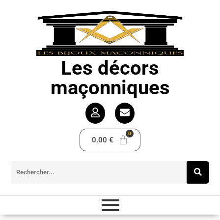
Les décors
maçonniques
0.00
€