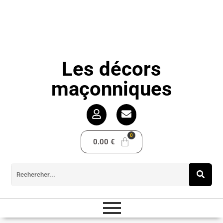
Les décors
maçonniques
0.00
€