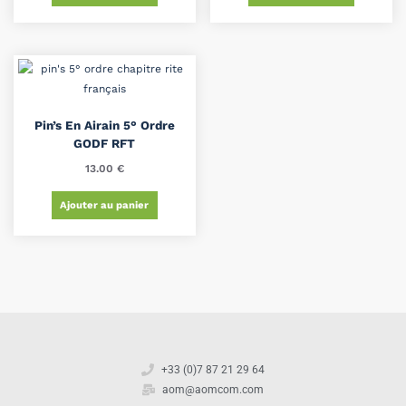
Pin’s En Airain 5° Ordre
GODF RFT
13.00
€
Ajouter au panier
+33 (0)7 87 21 29 64
aom@aomcom.com