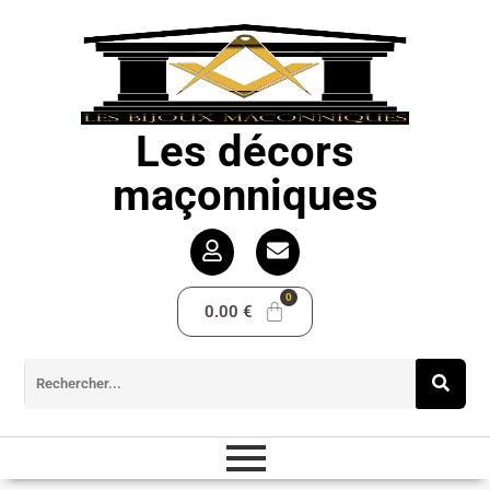
Les décors
maçonniques
0.00
€