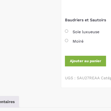
Baudriers et Sautoirs
Soie luxueuse
Moiré
Ajouter au panier
UGS :
SAU27REAA
Catég
ntaires