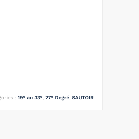
ories :
19° au 33°
,
27° Degré
,
SAUTOIR