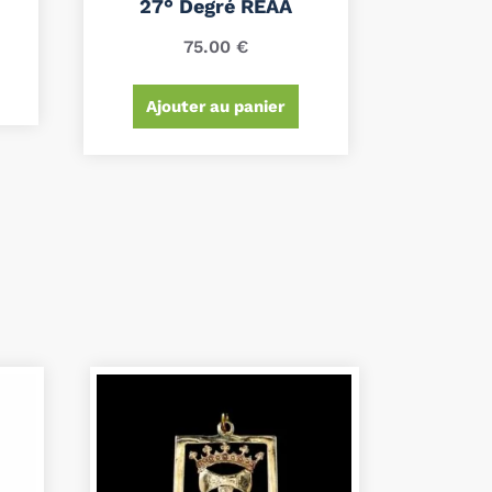
27° Degré REAA
75.00
€
Ajouter au panier