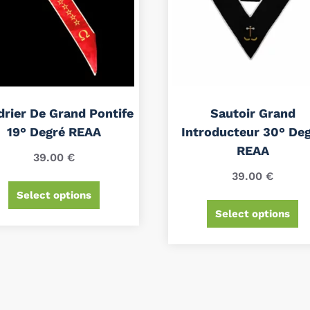
drier De Grand Pontife
Sautoir Grand
19° Degré REAA
Introducteur 30° De
REAA
39.00
€
39.00
€
Select options
Select options