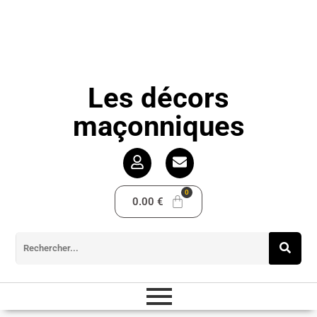
Les décors
maçonniques
0.00
€