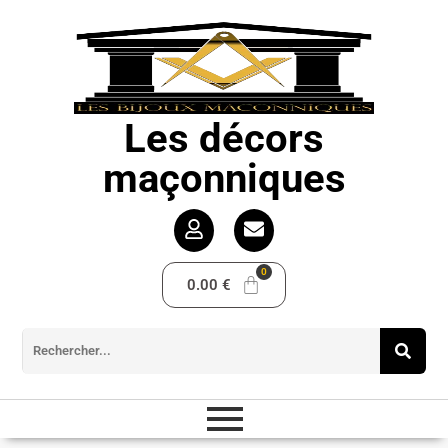
Les décors
maçonniques
0.00
€