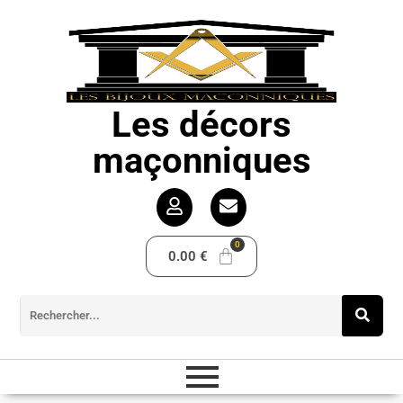
Les décors
maçonniques
0.00
€