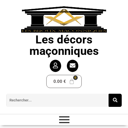
Les décors
maçonniques
0.00
€