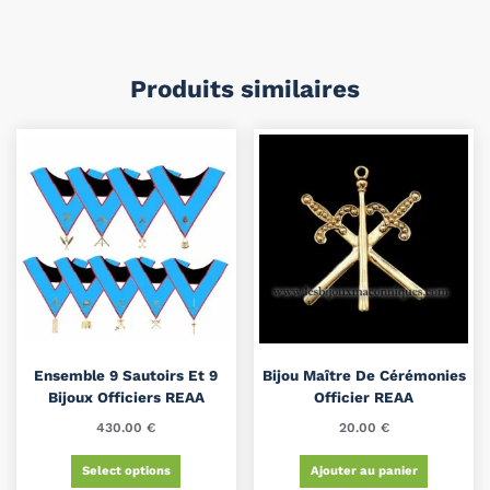
Produits similaires
Ensemble 9 Sautoirs Et 9
Bijou Maître De Cérémonies
Bijoux Officiers REAA
Officier REAA
430.00
€
20.00
€
Select options
Ajouter au panier