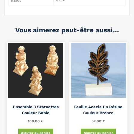
rosette
REAA
Vous aimerez peut-être aussi…
Ensemble 3 Statuettes
Feuille Acacia En Résine
Couleur Sable
Couleur Bronze
100.00
€
52.00
€
Ajouter au panier
Ajouter au panier