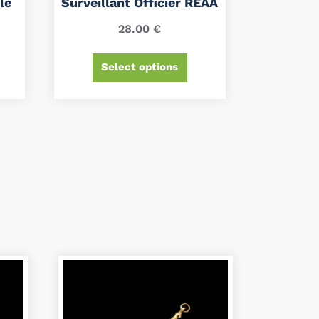
le
Surveillant Officier REAA
28.00
€
Select options