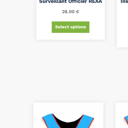
Surveillant Officier REAA
Ins
28.00
€
Select options