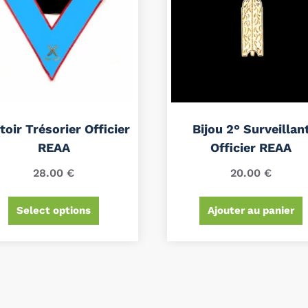
toir Trésorier Officier
Bijou 2° Surveillan
REAA
Officier REAA
28.00
€
20.00
€
Select options
Ajouter au panier