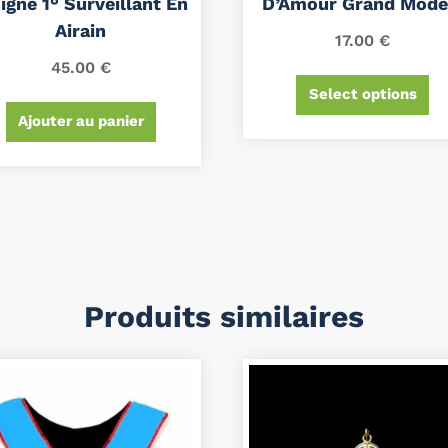
igne 1° Surveillant En
D’Amour Grand Modè
Airain
17.00
€
45.00
€
Select options
Ajouter au panier
Produits similaires