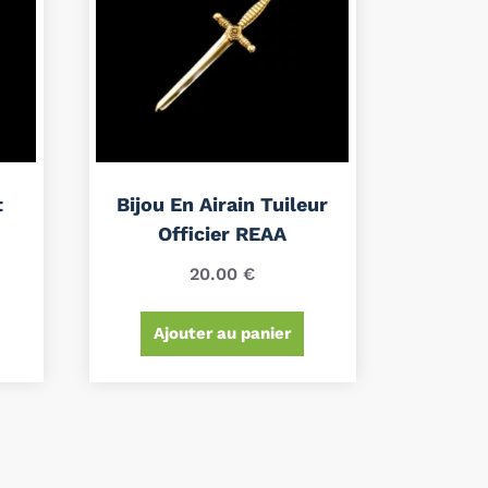
t
Bijou En Airain Tuileur
Officier REAA
20.00
€
Ajouter au panier