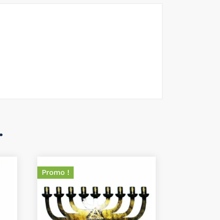
…
Promo !