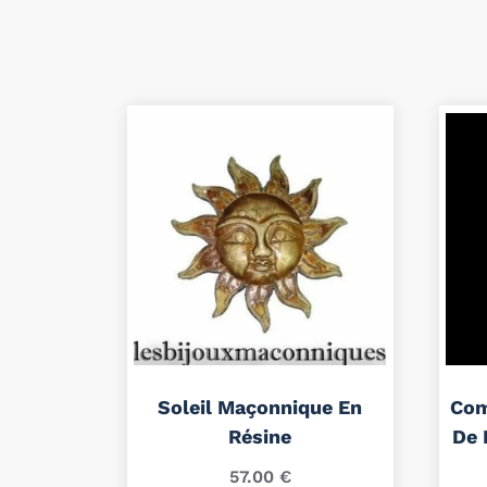
Soleil Maçonnique En
Com
Résine
De 
57.00
€