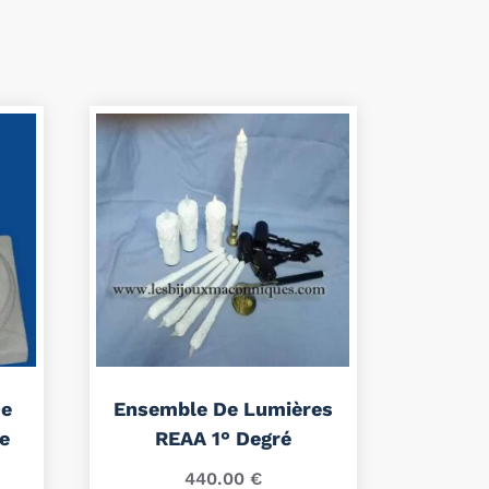
De
Ensemble De Lumières
e
REAA 1° Degré
440.00
€