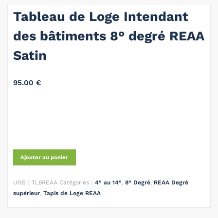
Tableau de Loge Intendant
des bâtiments 8° degré REAA
Satin
95.00
€
Ajouter au panier
UGS :
TL8REAA
Catégories :
4° au 14°
,
8° Degré
,
REAA Degré
supérieur
,
Tapis de Loge REAA