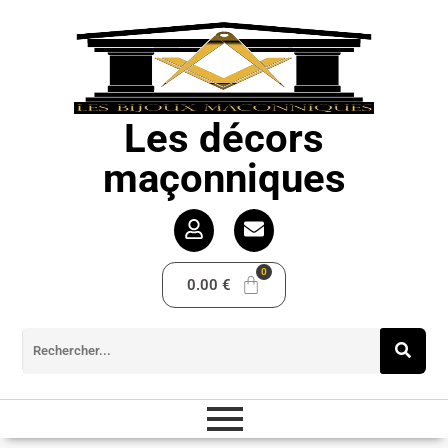
Les décors
maçonniques
0.00
€