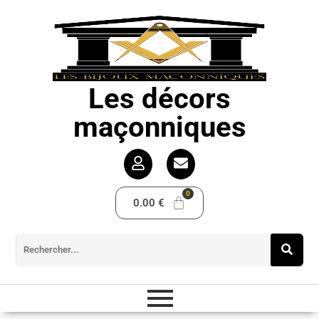
Les décors
maçonniques
0.00
€