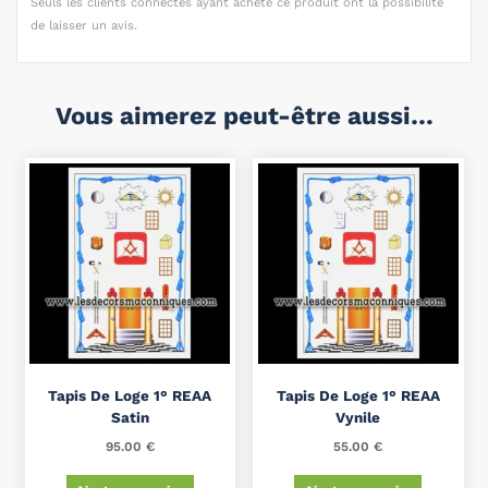
Seuls les clients connectés ayant acheté ce produit ont la possibilité
de laisser un avis.
Vous aimerez peut-être aussi…
Tapis De Loge 1° REAA
Tapis De Loge 1° REAA
Satin
Vynile
95.00
€
55.00
€