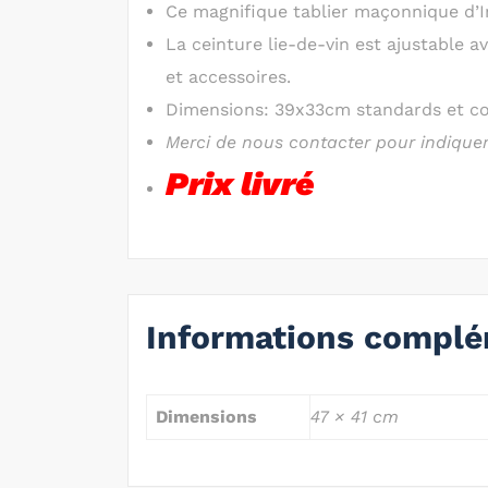
Ce magnifique tablier maçonnique d’In
La ceinture lie-de-vin est ajustable 
et accessoires.
Dimensions: 39x33cm standards et co
Merci de nous contacter pour indiquer
Prix livré
Informations complé
Dimensions
47 × 41 cm