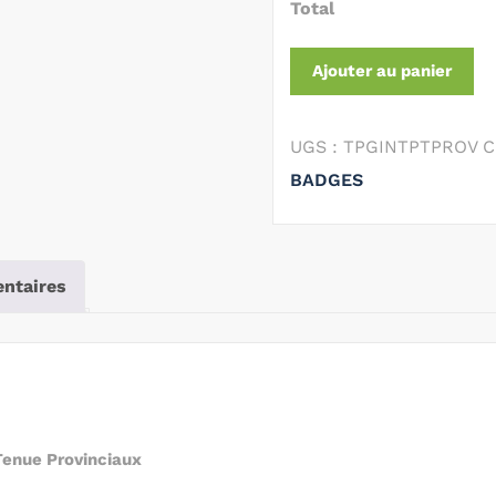
Total
Ajouter au panier
UGS :
TPGINTPTPROV
C
BADGES
ntaires
 Tenue Provinciaux