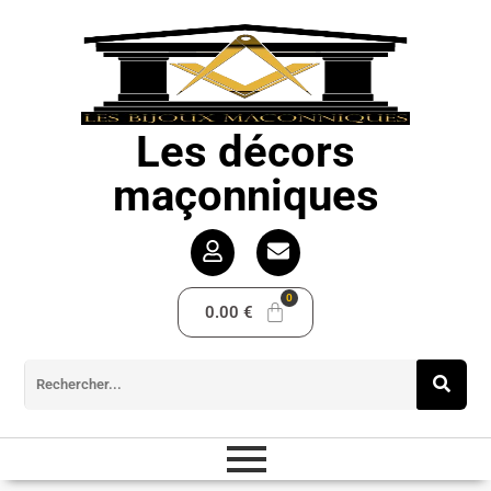
Les décors
maçonniques
0.00
€