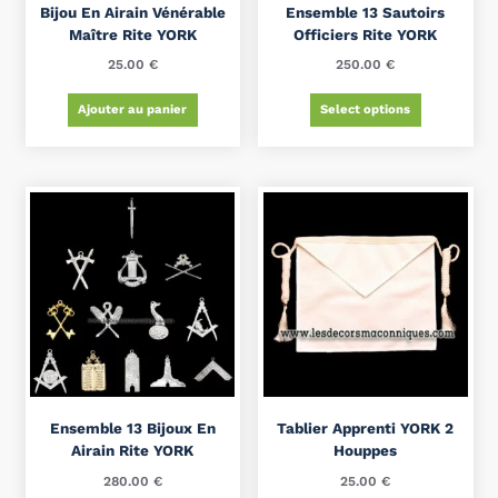
Bijou En Airain Vénérable
Ensemble 13 Sautoirs
Maître Rite YORK
Officiers Rite YORK
25.00
€
250.00
€
Ajouter au panier
Select options
Ensemble 13 Bijoux En
Tablier Apprenti YORK 2
Airain Rite YORK
Houppes
280.00
€
25.00
€