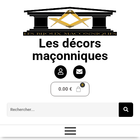
Les décors
maçonniques
0.00
€