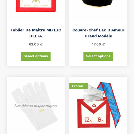
Tablier De Maître MB E/C
Couvre-Chef Lac D’Amour
DELTA
Grand Modèle
62.00
€
17.00
€
Select options
Select options
Promo !