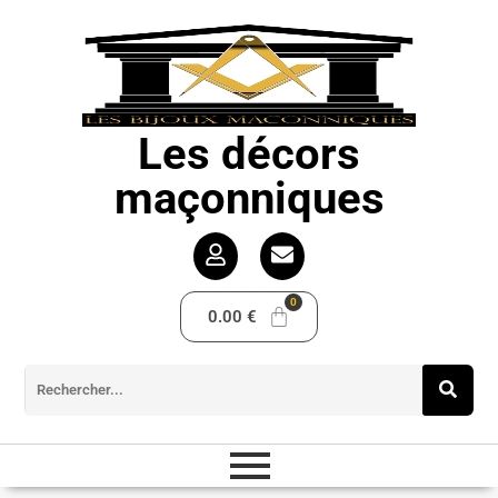
Les décors
maçonniques
0.00
€