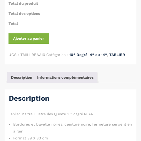
Total du produit
Total des options
Total
Ajouter au panier
UGS :
TMILLREAA10
Catégories :
10° Degré
,
4° au 14°
,
TABLIER
Description
Informations complémentaires
Description
Tablier Maître Illustre des Quinze 10° degré REAA
Bordures et bavette noires, ceinture noire, fermeture serpent en
airain
Format 39 X 33 cm