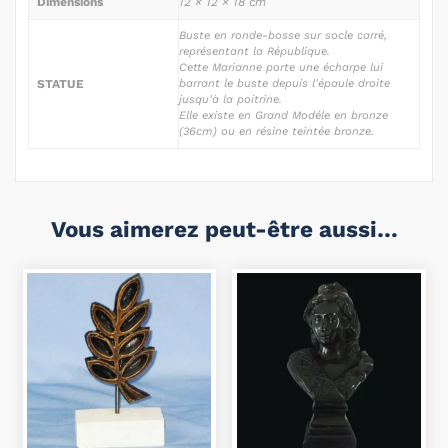
Dimensions
12 × 12 × 18 cm
Buste en ronde-bosse sur socle carré,
représentant la République.
Cette Marianne porte une écharpe lui
STATUE
barrant le buste depuis l'épaule droite
jusqu'à la poitrine.
Elle existe en Grand Modéle en bronze
(36cm) ou en résine teintée bronze.
Vous aimerez peut-être aussi…