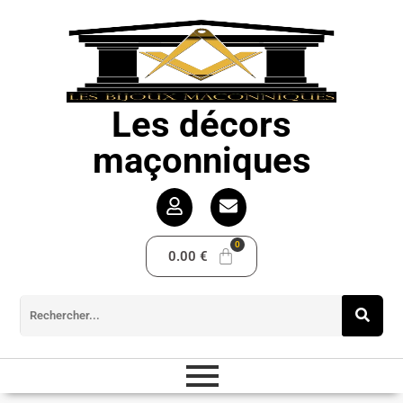
Les décors
maçonniques
0.00
€