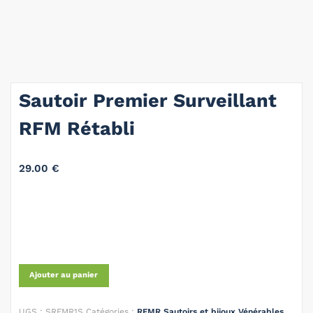
Sautoir Premier Surveillant
RFM Rétabli
29.00
€
Ajouter au panier
UGS :
SRFMR1S
Catégories :
RFMR Sautoirs et bijoux Vénérables