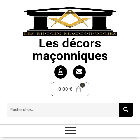
Les décors
maçonniques
0.00
€