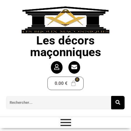
Les décors
maçonniques
0.00
€