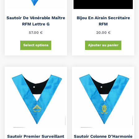
Sautoir De Vénérable Maître
Bijou En Airain Secrétaire
RFM Lettre G
RFM
57.00
€
20.00
€
Select options
Ajouter au panier
Sautoir Premier Surveillant
Sautoir Colonne D’Harmonie