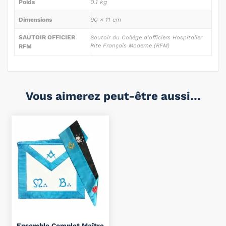
Poids
0.1 kg
Dimensions
90 × 11 cm
SAUTOIR OFFICIER
Sautoir du Collége d'officiers Hospitalier
Rite Français Moderne (RFM)
RFM
Vous aimerez peut-être aussi…
Ensemble Complet Maître