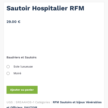
Sautoir Hospitalier RFM
29.00
€
Baudriers et Sautoirs
Soie luxueuse
Moiré
Ajouter au panier
UGS :
SREAAHOS-1
Catégories :
RFM Sautoirs et bijoux Vénérables
et Officiers
,
SAUTOIR