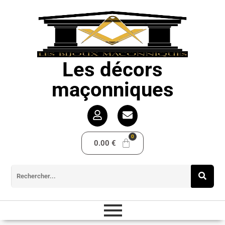
Les décors
maçonniques
0.00
€