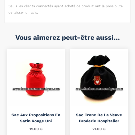
Seuls les clients connectés ayant acheté ce produit ont la possibilité
de laisser un avis.
Vous aimerez peut-être aussi…
Sac Aux Propositions En
Sac Tronc De La Veuve
Satin Rouge Uni
Broderie Hospitalier
19.00
€
21.00
€