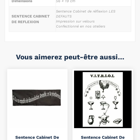
Dimensions
56 × 19 cm
Sentence Cabinet de réflexion LES
SENTENCE CABINET
DEFAUTS
Impression sur velours
DE REFLEXION
Confectionné en nos ateliers
Vous aimerez peut-être aussi…
Sentence Cabinet De
Sentence Cabinet De