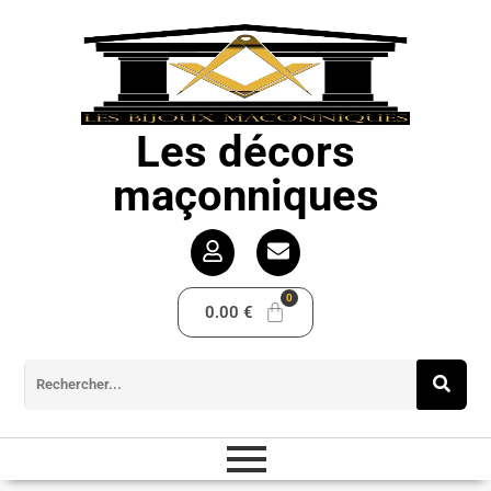
Les décors
maçonniques
0.00
€