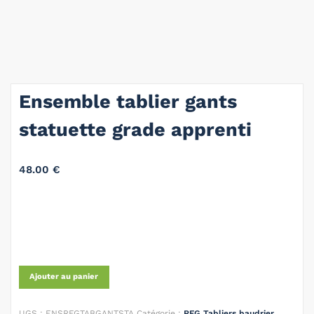
Ensemble tablier gants
statuette grade apprenti
48.00
€
Ajouter au panier
UGS :
ENSRFGTABGANTSTA
Catégorie :
RFG Tabliers baudrier