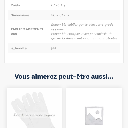
Poids
0.120 kg
Dimensions
36 × 31 cm
Ensemble tablier gants statuette grade
TABLIER APPRENTI
apprenti
Ensemble complet avec possibilités de
RFG
graver la date d'initiation sur la statuette
is_bundle
yes
Vous aimerez peut-être aussi…