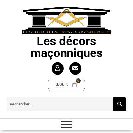
Les décors
maçonniques
0.00
€