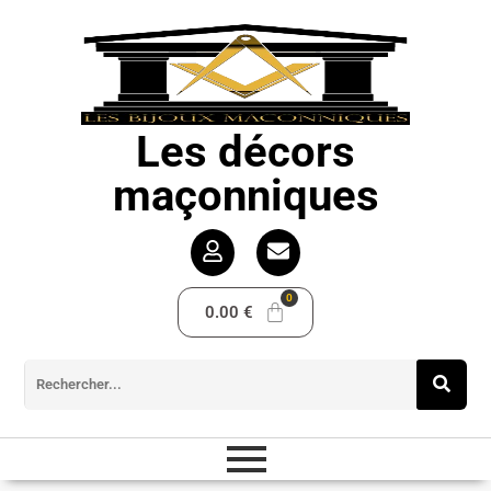
Les décors
maçonniques
0.00
€