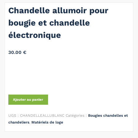
Chandelle allumoir pour
bougie et chandelle
électronique
30.00
€
Ajouter au panier
UGS :
CHANDELLEALLUBLANC
Catégories :
Bougies chandelles et
chandeliers
,
Matériels de loge