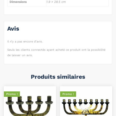
Dimensions
1.9 × 28.5 cm
Avis
Il n’y a pas encore d’avis.
Seuls les clients connectés ayant acheté ce produit ont la possibilité
de laisser un avis.
Produits similaires
Promo !
Promo !