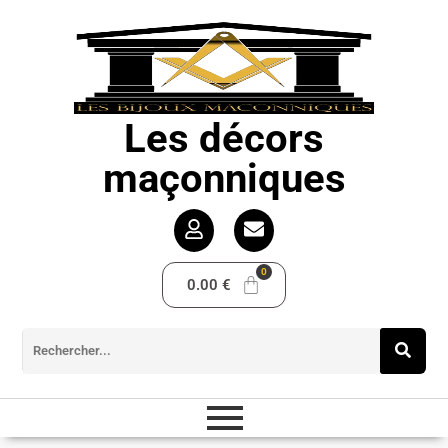
Les décors
maçonniques
0.00
€