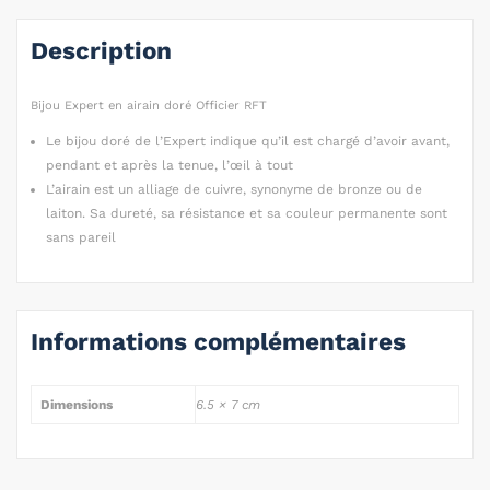
Description
Bijou Expert en airain doré Officier RFT
Le bijou doré de l’Expert indique qu’il est chargé d’avoir avant,
pendant et après la tenue, l’œil à tout
L’airain est un alliage de cuivre, synonyme de bronze ou de
laiton. Sa dureté, sa résistance et sa couleur permanente sont
sans pareil
Informations complémentaires
Dimensions
6.5 × 7 cm