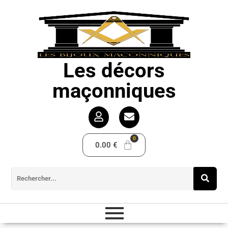
Les décors
maçonniques
0.00
€