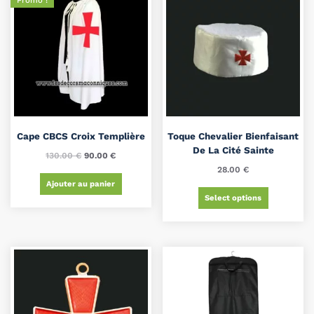
Promo !
Cape CBCS Croix Templière
Toque Chevalier Bienfaisant
De La Cité Sainte
130.00
€
90.00
€
28.00
€
Ajouter au panier
Select options