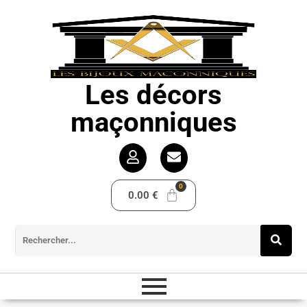
Les décors
maçonniques
0.00
€