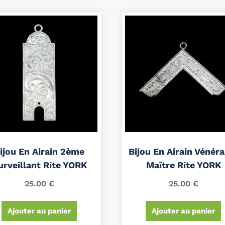
ijou En Airain 2ème
Bijou En Airain Vénér
urveillant Rite YORK
Maître Rite YORK
25.00
€
25.00
€
Ajouter au panier
Ajouter au panier