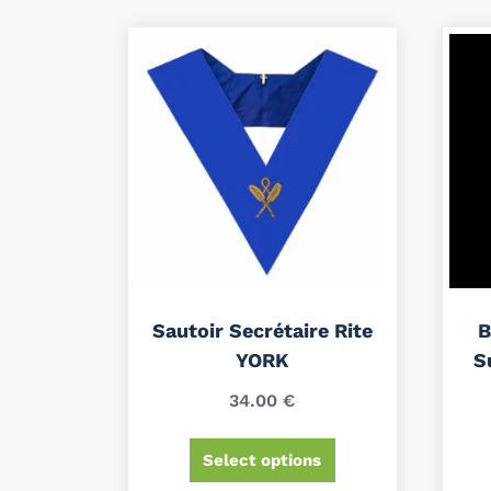
Sautoir Secrétaire Rite
B
YORK
S
34.00
€
Select options