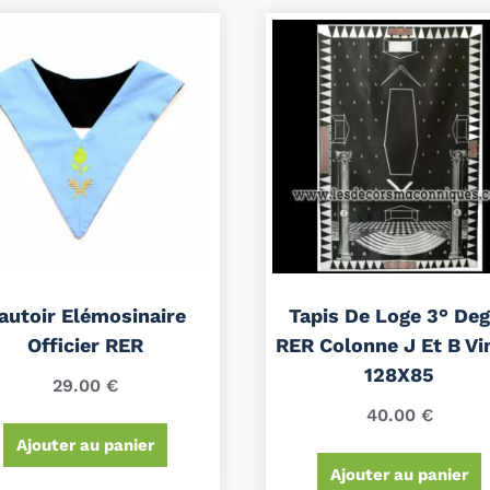
autoir Elémosinaire
Tapis De Loge 3° Deg
Officier RER
RER Colonne J Et B Vi
128X85
29.00
€
40.00
€
Ajouter au panier
Ajouter au panier