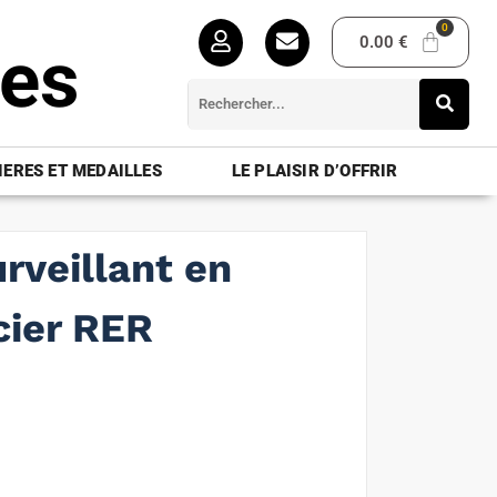
0.00
€
ues
ERES ET MEDAILLES
LE PLAISIR D’OFFRIR
urveillant en
icier RER