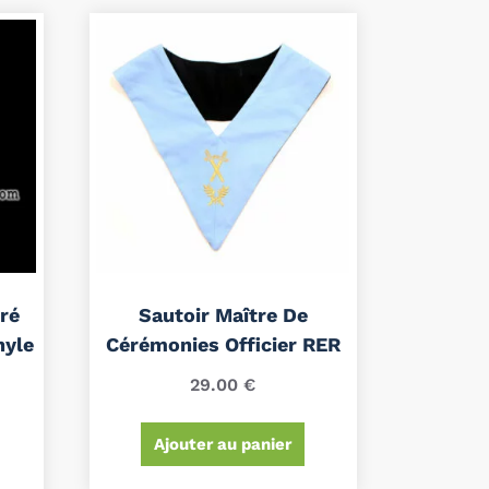
ré
Sautoir Maître De
nyle
Cérémonies Officier RER
29.00
€
Ajouter au panier