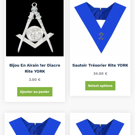
Bijou En Airain 1er Diacre
Sautoir Trésorier Rite YORK
Rite YORK
34.00
€
2.00
€
Select options
Ajouter au panier