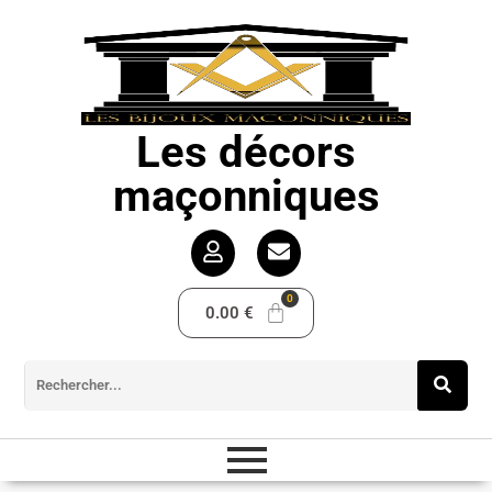
Les décors
maçonniques
0.00
€