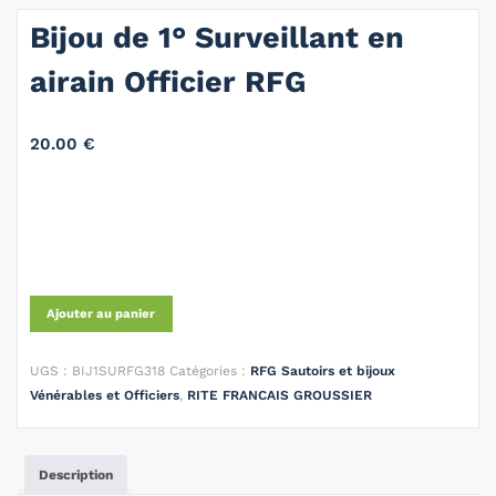
Bijou de 1° Surveillant en
airain Officier RFG
20.00
€
Ajouter au panier
UGS :
BIJ1SURFG318
Catégories :
RFG Sautoirs et bijoux
Vénérables et Officiers
,
RITE FRANCAIS GROUSSIER
Description