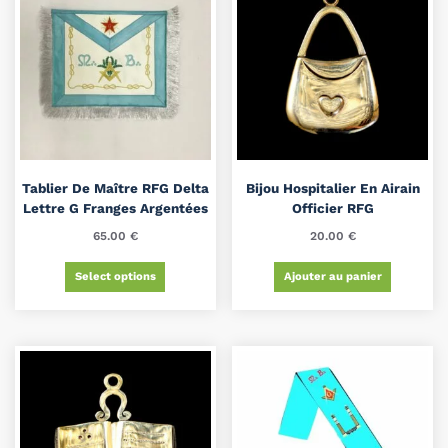
Tablier De Maître RFG Delta
Bijou Hospitalier En Airain
Lettre G Franges Argentées
Officier RFG
65.00
€
20.00
€
Select options
Ajouter au panier