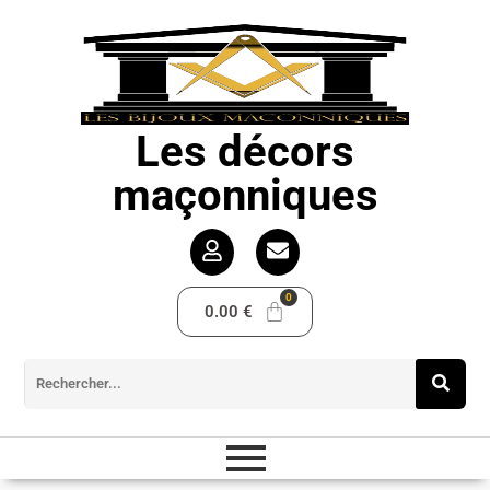
Les décors
maçonniques
0.00
€