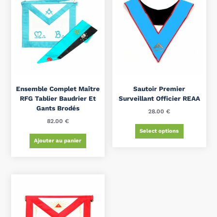
Ensemble Complet Maître
Sautoir Premier
RFG Tablier Baudrier Et
Surveillant Officier REAA
Gants Brodés
28.00
€
82.00
€
Select options
Ajouter au panier