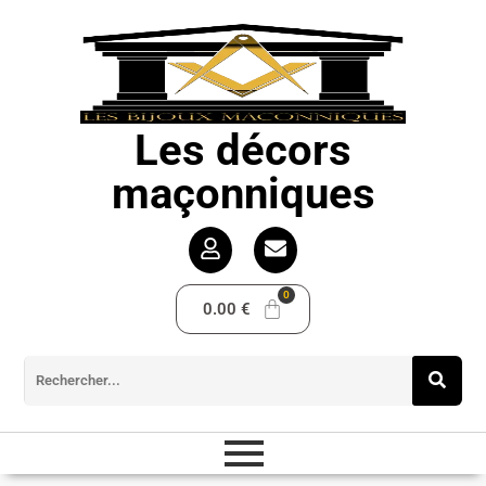
Les décors
maçonniques
0.00
€