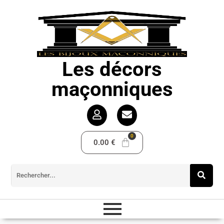
Les décors
maçonniques
0.00
€