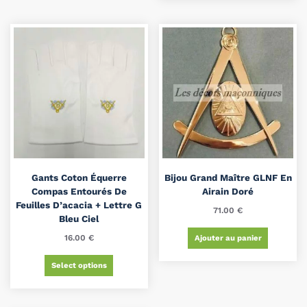
Gants Coton Équerre
Bijou Grand Maître GLNF En
Compas Entourés De
Airain Doré
Feuilles D’acacia + Lettre G
71.00
€
Bleu Ciel
16.00
€
Ajouter au panier
Select options