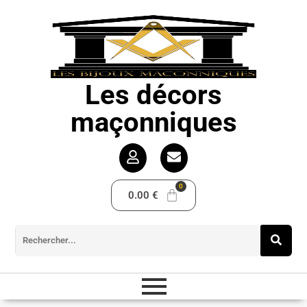
Les décors
maçonniques
0.00
€